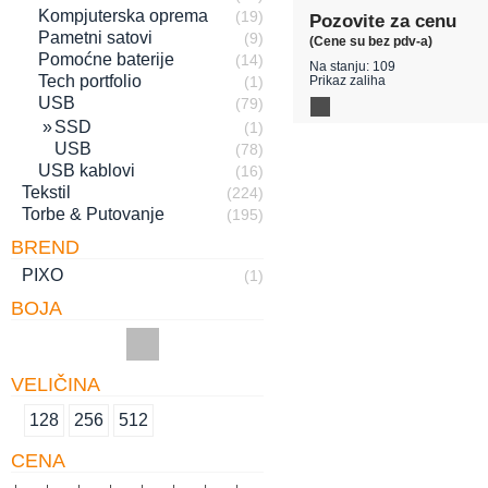
Kompjuterska oprema
(19)
Pozovite za cenu
Pametni satovi
(9)
(Cene su bez pdv-a)
Pomoćne baterije
(14)
Na stanju: 109
Tech portfolio
(1)
Prikaz zaliha
USB
(79)
SSD
(1)
USB
(78)
USB kablovi
(16)
Tekstil
(224)
Torbe & Putovanje
(195)
BREND
PIXO
(1)
BOJA
VELIČINA
128
256
512
CENA