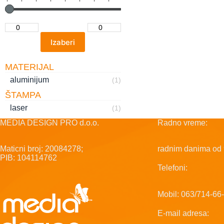
MATERIJAL
aluminijum
(1)
ŠTAMPA
laser
(1)
MEDIA DESIGN PRO d.o.o.
Radno vreme:
Maticni broj: 20084278;
radnim danima od 
PIB: 104114762
Telefoni:
Mobil: 063/714-66
E-mail adresa: