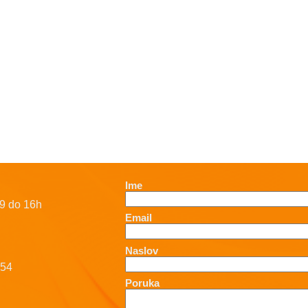
Ime
9 do 16h
Email
Naslov
-54
Poruka