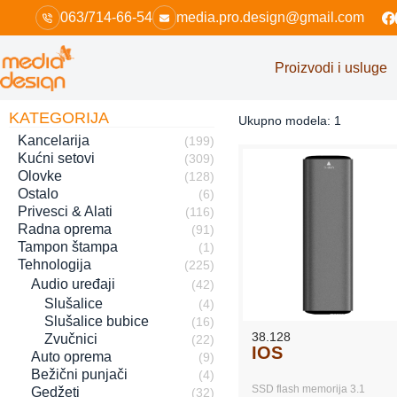
Skip
063/714-66-54
media.pro.design@gmail.com
to
content
Proizvodi i usluge
KATEGORIJA
Ukupno modela: 1
Kancelarija
(199)
Kućni setovi
(309)
Olovke
(128)
Ostalo
(6)
Privesci & Alati
(116)
Radna oprema
(91)
Tampon štampa
(1)
Tehnologija
(225)
Audio uređaji
(42)
Slušalice
(4)
Slušalice bubice
(16)
38.128
Zvučnici
(22)
IOS
Auto oprema
(9)
Bežični punjači
(4)
SSD flash memorija 3.1
Gedžeti
(32)