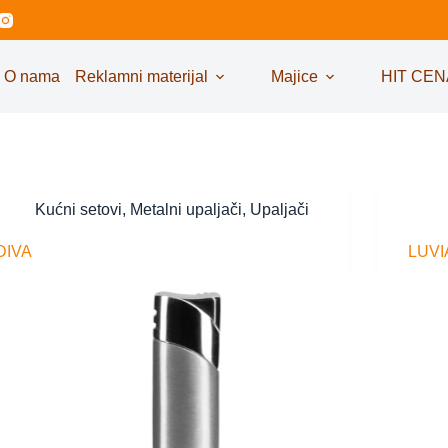
O nama
Reklamni materijal
Majice
HIT CEN
Kućni setovi
,
Metalni upaljači
,
Upaljači
DIVA
LUVI