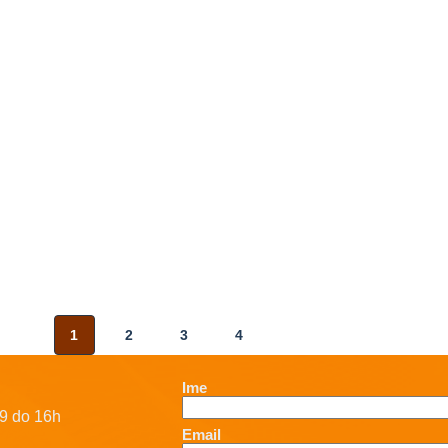
1
2
3
4
Ime
9 do 16h
Email