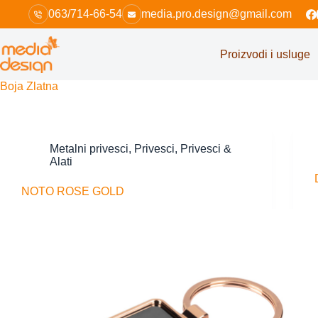
Skip
063/714-66-54
media.pro.design@gmail.com
to
content
Proizvodi i usluge
Boja
Zlatna
Metalni privesci
,
Privesci
,
Privesci &
Alati
NOTO ROSE GOLD