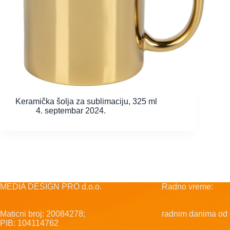
Keramička šolja za sublimaciju, 325 ml
4. septembar 2024.
MEDIA DESIGN PRO d.o.o.
Radno vreme:
Maticni broj: 20084278;
radnim danima od 
PIB: 104114762