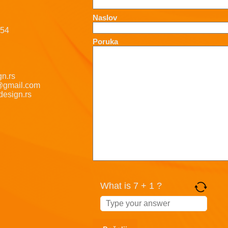
Naslov
-54
Poruka
n.rs
@gmail.com
esign.rs
What is 7 + 1 ?
Answer
for
7
+