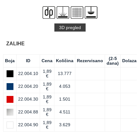
3D pregled
ZALIHE
(2-5
Boja
ID
Cena
Količina
Rezervisano
Dolazak
dana)
1,89
22.004.10
13.777
€
1,89
22.004.20
4.053
€
1,89
22.004.30
1.501
€
1,89
22.004.88
4.511
€
1,89
22.004.90
3.629
€