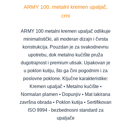
ARMY 100, metalni kremen upaljač,
crni
ARMY 100 metalni kremen upaljač odlikuje
minimalistički, ali moderan dizajn i čvrsta
konstrukcija. Pouzdan je za svakodnevnu
upotrebu, dok metalno kućište pruža
dugotrajnost i premium utisak. Upakovan je
u poklon kutiju, što ga čini pogodnim i za
poslovne poklone. Ključne karakteristike:
Kremen upaljač • Metalno kućište •
Normalan plamen • Dopunjiv • Mat lakirana
završna obrada • Poklon kutija • Sertifikovan
ISO 9994 - bezbednosni standard za
upaljače