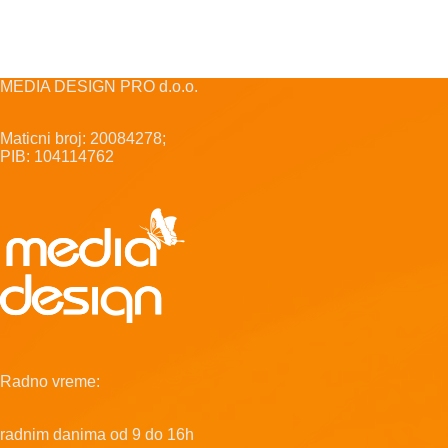
MEDIA DESIGN PRO d.o.o.
Maticni broj: 20084278;
PIB: 104114762
Radno vreme:
radnim danima od 9 do 16h