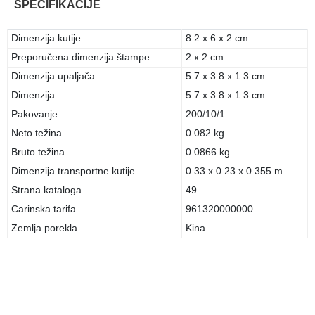
SPECIFIKACIJE
Dimenzija kutije
8.2 x 6 x 2 cm
Preporučena dimenzija štampe
2 x 2 cm
Dimenzija upaljača
5.7 x 3.8 x 1.3 cm
Dimenzija
5.7 x 3.8 x 1.3 cm
Pakovanje
200/10/1
Neto težina
0.082 kg
Bruto težina
0.0866 kg
Dimenzija transportne kutije
0.33 x 0.23 x 0.355 m
Strana kataloga
49
Carinska tarifa
961320000000
Zemlja porekla
Kina