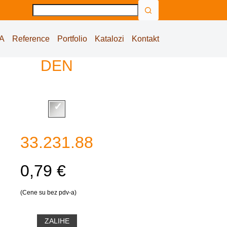
No
results
A
Reference
Portfolio
Katalozi
Kontakt
DEN
33.231.88
0,79 €
(Cene su bez pdv-a)
ZALIHE