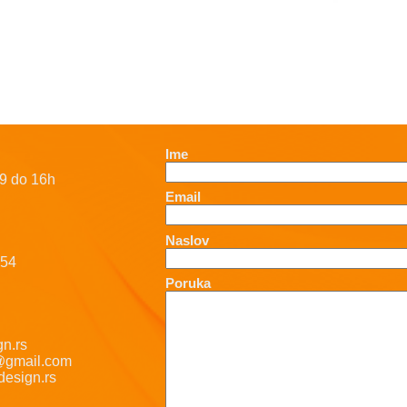
Ime
9 do 16h
Email
Naslov
-54
Poruka
n.rs
@gmail.com
esign.rs