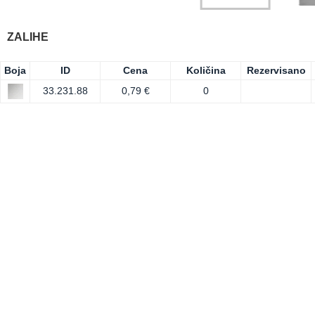
ZALIHE
Boja
ID
Cena
Količina
Rezervisano
33.231.88
0,79 €
0