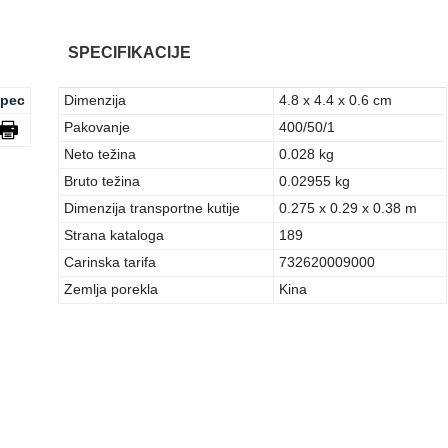
SPECIFIKACIJE
pec
Dimenzija
4.8 x 4.4 x 0.6 cm
Pakovanje
400/50/1
Neto težina
0.028 kg
Bruto težina
0.02955 kg
Dimenzija transportne kutije
0.275 x 0.29 x 0.38 m
Strana kataloga
189
Carinska tarifa
732620009000
Zemlja porekla
Kina