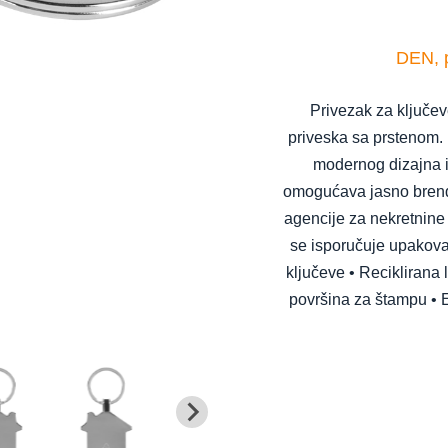
DEN, p
Privezak za ključev
priveska sa prstenom. I
modernog dizajna i
omogućava jasno brendi
agencije za nekretnine
se isporučuje upakovan
ključeve • Reciklirana 
površina za štampu • E