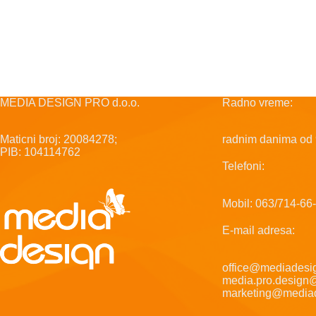
MEDIA DESIGN PRO d.o.o.
Radno vreme:
Maticni broj: 20084278;
radnim danima od 
PIB: 104114762
Telefoni:
Mobil: 063/714-66
E-mail adresa:
office@mediadesig
media.pro.design
marketing@mediad