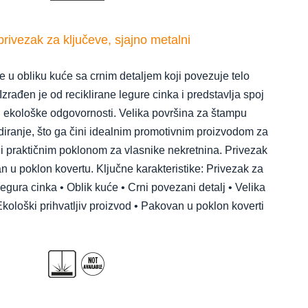
rivezak za ključeve, sjajno metalni
e u obliku kuće sa crnim detaljem koji povezuje telo
zrađen je od reciklirane legure cinka i predstavlja spoj
 ekološke odgovornosti. Velika površina za štampu
ranje, što ga čini idealnim promotivnim proizvodom za
 i praktičnim poklonom za vlasnike nekretnina. Privezak
 u poklon kovertu. Ključne karakteristike: Privezak za
legura cinka • Oblik kuće • Crni povezani detalj • Velika
kološki prihvatljiv proizvod • Pakovan u poklon koverti