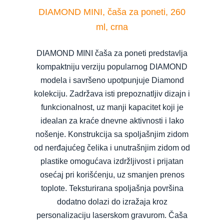
DIAMOND MINI, čaša za poneti, 260
ml, crna
DIAMOND MINI čaša za poneti predstavlja
kompaktniju verziju popularnog DIAMOND
modela i savršeno upotpunjuje Diamond
kolekciju. Zadržava isti prepoznatljiv dizajn i
funkcionalnost, uz manji kapacitet koji je
idealan za kraće dnevne aktivnosti i lako
nošenje. Konstrukcija sa spoljašnjim zidom
od nerđajućeg čelika i unutrašnjim zidom od
plastike omogućava izdržljivost i prijatan
osećaj pri korišćenju, uz smanjen prenos
toplote. Teksturirana spoljašnja površina
dodatno dolazi do izražaja kroz
personalizaciju laserskom gravurom. Čaša