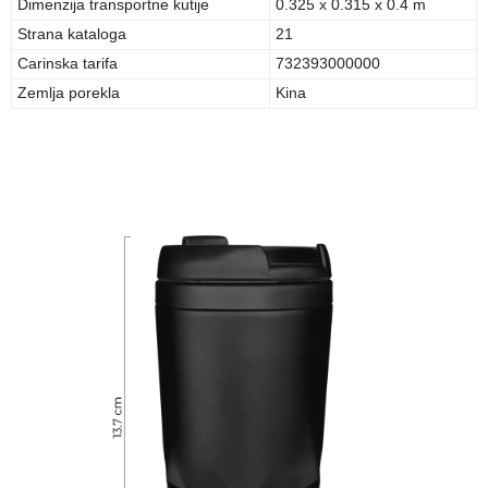
Dimenzija transportne kutije
0.325 x 0.315 x 0.4 m
Strana kataloga
21
Carinska tarifa
732393000000
Zemlja porekla
Kina