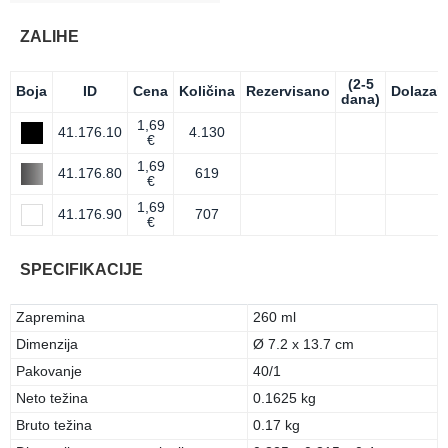
ZALIHE
(2-5
Boja
ID
Cena
Količina
Rezervisano
Dolazak
dana)
1,69
41.176.10
4.130
€
1,69
41.176.80
619
€
1,69
41.176.90
707
€
SPECIFIKACIJE
Zapremina
260 ml
Dimenzija
Ø 7.2 x 13.7 cm
Pakovanje
40/1
Neto težina
0.1625 kg
Bruto težina
0.17 kg