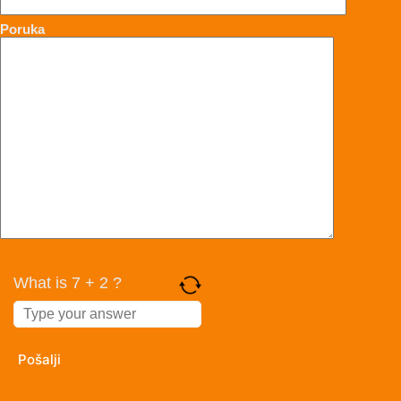
Poruka
What is 7 + 2 ?
Answer
for
7
+
2