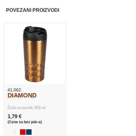
POVEZANI PROIZVODI
41.062
DIAMOND
Čaša za poneti, 300 ml
1,79 €
(Cene su bez pdv-a)