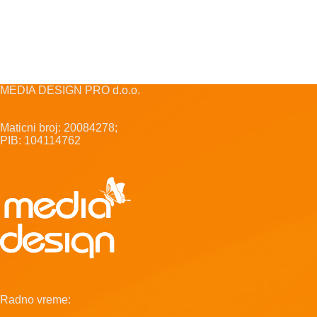
MEDIA DESIGN PRO d.o.o.
Maticni broj: 20084278;
PIB: 104114762
Radno vreme: