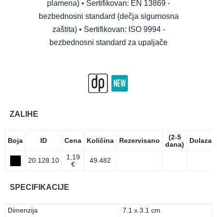
plamena) • Sertifikovan: EN 13869 -
bezbednosni standard (dečja sigurnosna
zaštita) • Sertifikovan: ISO 9994 -
bezbednosni standard za upaljače
ZALIHE
(2-5
Boja
ID
Cena
Količina
Rezervisano
Dolazak
dana)
1,19
20.128.10
49.482
€
SPECIFIKACIJE
Dimenzija
7.1 x 3.1 cm