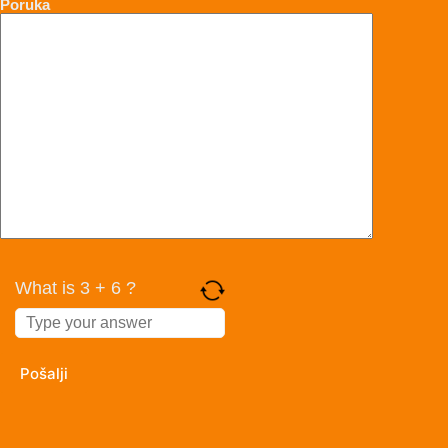
Poruka
What is 3 + 6 ?
Answer
for
3
+
6