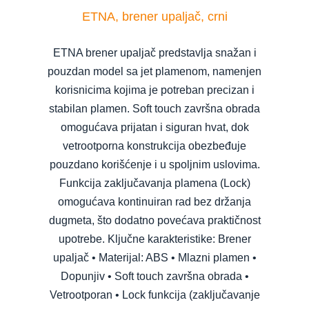
ETNA, brener upaljač, crni
ETNA brener upaljač predstavlja snažan i
pouzdan model sa jet plamenom, namenjen
korisnicima kojima je potreban precizan i
stabilan plamen. Soft touch završna obrada
omogućava prijatan i siguran hvat, dok
vetrootporna konstrukcija obezbeđuje
pouzdano korišćenje i u spoljnim uslovima.
Funkcija zaključavanja plamena (Lock)
omogućava kontinuiran rad bez držanja
dugmeta, što dodatno povećava praktičnost
upotrebe. Ključne karakteristike: Brener
upaljač • Materijal: ABS • Mlazni plamen •
Dopunjiv • Soft touch završna obrada •
Vetrootporan • Lock funkcija (zaključavanje