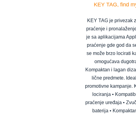
KEY TAG, find my/
KEY TAG je privezak za
praćenje i pronalaženj
je sa aplikacijama App
praćenje gde god da se 
se može brzo locirati k
omogućava dugotraj
Kompaktan i lagan dizaj
lične predmete. Ide
promotivne kampanje. Kl
lociranja • Kompati
praćenje uređaja • Zvuč
baterija • Kompakta