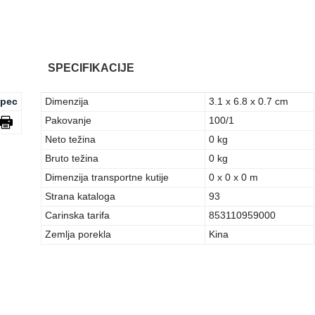
SPECIFIKACIJE
pec
Dimenzija
3.1 x 6.8 x 0.7 cm
Pakovanje
100/1
Neto težina
0 kg
Bruto težina
0 kg
Dimenzija transportne kutije
0 x 0 x 0 m
Strana kataloga
93
Carinska tarifa
853110959000
Zemlja porekla
Kina