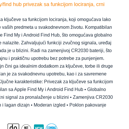
find hub privezak sa funkcijom lociranja, crni
 ključeve sa funkcijom lociranja, koji omogućava lako
e vaših predmeta u svakodnevnom životu. Kompatibilan
le Find My i Android Find Hub, što omogućava globalno
nalazite. Zahvaljujući funkciji zvučnog signala, uređaj
ada je u blizini. Radi na zamenjivoj CR2030 bateriji, što
nu i praktičnu upotrebu bez potrebe za punjenjem.
n čini ga idealnim dodatkom za ključeve, torbe ili druge
alan je za svakodnevnu upotrebu, kao i za savremene
jučne karakteristike: Privezak za ključeve sa funkcijom
bilan sa Apple Find My i Android Find Hub • Globalno
ni signal za pronalaženje u blizini • Zamenjiva CR2030
n i lagan dizajn • Moderan izgled • Poklon pakovanje