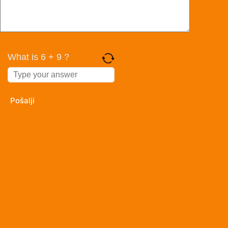
What is 6 + 9 ?
Answer
for
6
+
9