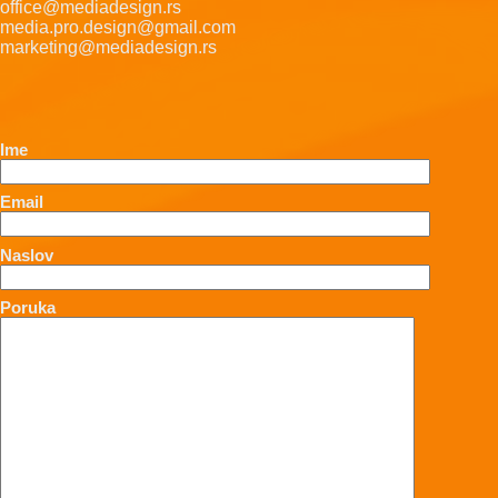
office@mediadesign.rs
media.pro.design@gmail.com
marketing@mediadesign.rs
Ime
Email
Naslov
Poruka