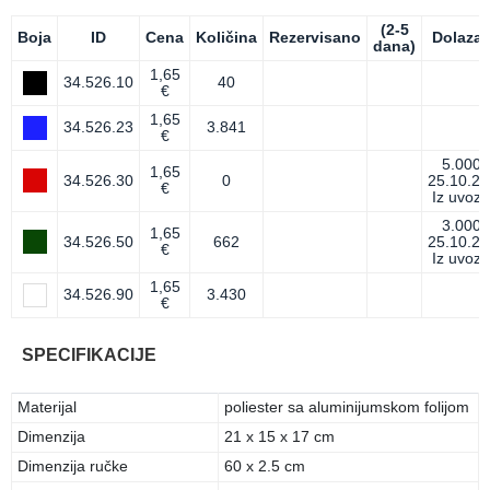
(2-5
Boja
ID
Cena
Količina
Rezervisano
Dolaza
dana)
1,65
34.526.10
40
€
1,65
34.526.23
3.841
€
5.000
1,65
34.526.30
0
25.10.26
€
Iz uvoza
3.000
1,65
34.526.50
662
25.10.26
€
Iz uvoza
1,65
34.526.90
3.430
€
SPECIFIKACIJE
Materijal
poliester sa aluminijumskom folijom
Dimenzija
21 x 15 x 17 cm
Dimenzija ručke
60 x 2.5 cm