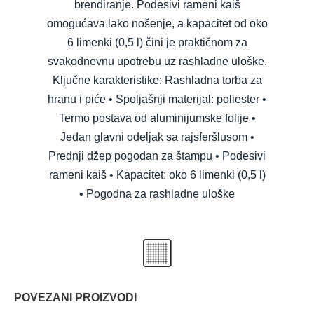
brendiranje. Podesivi rameni kaiš
omogućava lako nošenje, a kapacitet od oko
6 limenki (0,5 l) čini je praktičnom za
svakodnevnu upotrebu uz rashladne uloške.
Ključne karakteristike: Rashladna torba za
hranu i piće • Spoljašnji materijal: poliester •
Termo postava od aluminijumske folije •
Jedan glavni odeljak sa rajsferšlusom •
Prednji džep pogodan za štampu • Podesivi
rameni kaiš • Kapacitet: oko 6 limenki (0,5 l)
• Pogodna za rashladne uloške
POVEZANI PROIZVODI