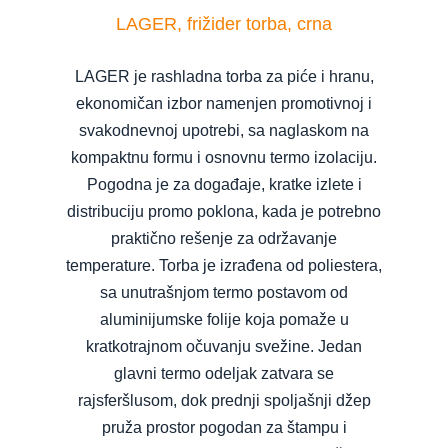
LAGER, frižider torba, crna
LAGER je rashladna torba za piće i hranu,
ekonomičan izbor namenjen promotivnoj i
svakodnevnoj upotrebi, sa naglaskom na
kompaktnu formu i osnovnu termo izolaciju.
Pogodna je za događaje, kratke izlete i
distribuciju promo poklona, kada je potrebno
praktično rešenje za održavanje
temperature. Torba je izrađena od poliestera,
sa unutrašnjom termo postavom od
aluminijumske folije koja pomaže u
kratkotrajnom očuvanju svežine. Jedan
glavni termo odeljak zatvara se
rajsferšlusom, dok prednji spoljašnji džep
pruža prostor pogodan za štampu i