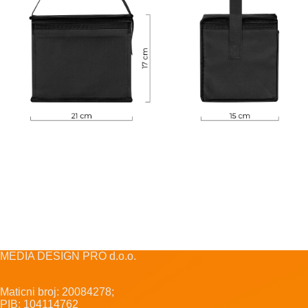
MEDIA DESIGN PRO d.o.o.
Maticni broj: 20084278;
PIB: 104114762