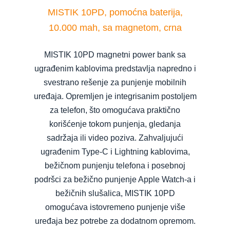
MISTIK 10PD, pomoćna baterija,
10.000 mah, sa magnetom, crna
MISTIK 10PD magnetni power bank sa
ugrađenim kablovima predstavlja napredno i
svestrano rešenje za punjenje mobilnih
uređaja. Opremljen je integrisanim postoljem
za telefon, što omogućava praktično
korišćenje tokom punjenja, gledanja
sadržaja ili video poziva. Zahvaljujući
ugrađenim Type-C i Lightning kablovima,
bežičnom punjenju telefona i posebnoj
podršci za bežično punjenje Apple Watch-a i
bežičnih slušalica, MISTIK 10PD
omogućava istovremeno punjenje više
uređaja bez potrebe za dodatnom opremom.