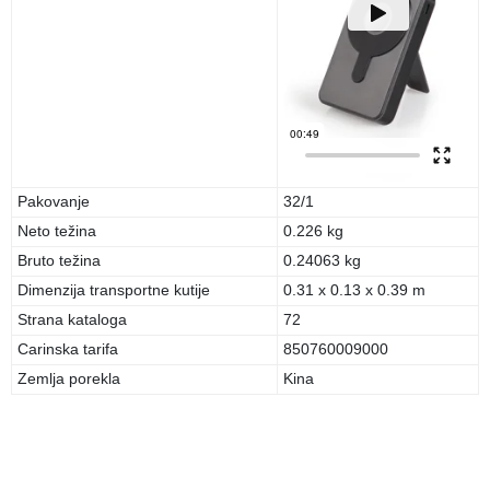
Pakovanje
32/1
Neto težina
0.226 kg
Bruto težina
0.24063 kg
Dimenzija transportne kutije
0.31 x 0.13 x 0.39 m
Strana kataloga
72
Carinska tarifa
850760009000
Zemlja porekla
Kina