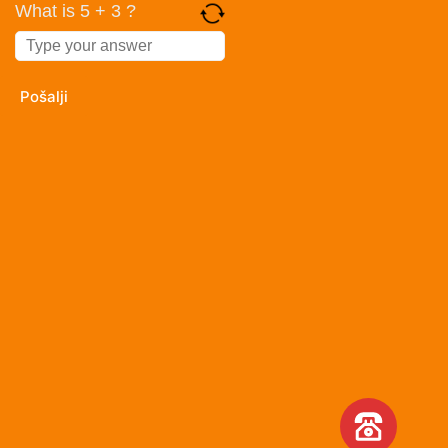
What is 5 + 3 ?
Answer
for
5
+
3