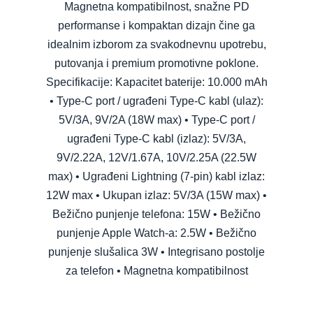
Magnetna kompatibilnost, snažne PD
performanse i kompaktan dizajn čine ga
idealnim izborom za svakodnevnu upotrebu,
putovanja i premium promotivne poklone.
Specifikacije: Kapacitet baterije: 10.000 mAh
• Type-C port / ugrađeni Type-C kabl (ulaz):
5V/3A, 9V/2A (18W max) • Type-C port /
ugrađeni Type-C kabl (izlaz): 5V/3A,
9V/2.22A, 12V/1.67A, 10V/2.25A (22.5W
max) • Ugrađeni Lightning (7-pin) kabl izlaz:
12W max • Ukupan izlaz: 5V/3A (15W max) •
Bežično punjenje telefona: 15W • Bežično
punjenje Apple Watch-a: 2.5W • Bežično
punjenje slušalica 3W • Integrisano postolje
za telefon • Magnetna kompatibilnost