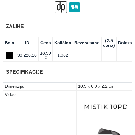
ZALIHE
(2-5
Boja
ID
Cena
Količina
Rezervisano
Dolazak
dana)
18,90
38.220.10
1.062
€
SPECIFIKACIJE
Dimenzija
10.9 x 6.9 x 2.2 cm
Video