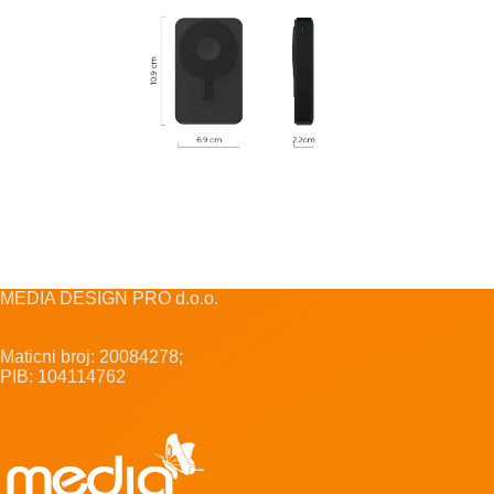
MEDIA DESIGN PRO d.o.o.
Maticni broj: 20084278;
PIB: 104114762