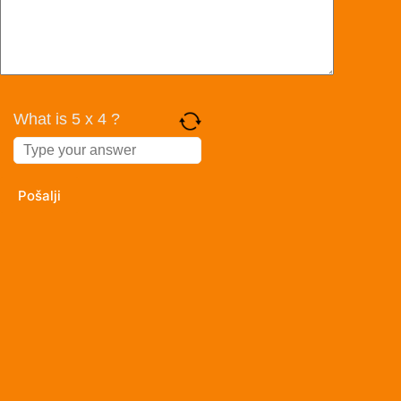
What is 5 x 4 ?
Answer
for
5
x
4