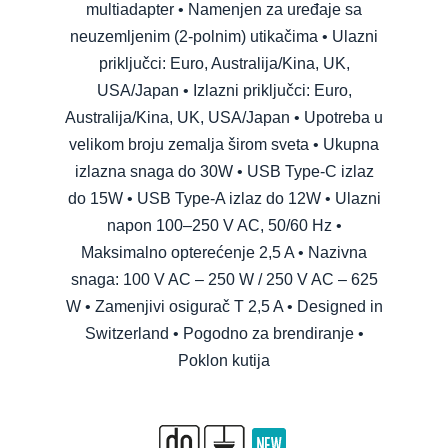
multiadapter • Namenjen za uređaje sa
neuzemljenim (2-polnim) utikačima • Ulazni
priključci: Euro, Australija/Kina, UK,
USA/Japan • Izlazni priključci: Euro,
Australija/Kina, UK, USA/Japan • Upotreba u
velikom broju zemalja širom sveta • Ukupna
izlazna snaga do 30W • USB Type-C izlaz
do 15W • USB Type-A izlaz do 12W • Ulazni
napon 100–250 V AC, 50/60 Hz •
Maksimalno opterećenje 2,5 A • Nazivna
snaga: 100 V AC – 250 W / 250 V AC – 625
W • Zamenjivi osigurač T 2,5 A • Designed in
Switzerland • Pogodno za brendiranje •
Poklon kutija