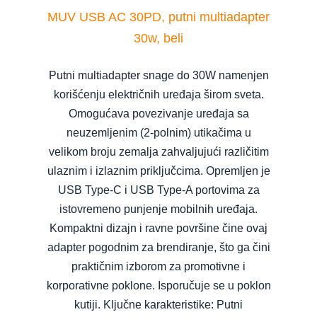
MUV USB AC 30PD, putni multiadapter
30w, beli
Putni multiadapter snage do 30W namenjen
korišćenju električnih uređaja širom sveta.
Omogućava povezivanje uređaja sa
neuzemljenim (2-polnim) utikačima u
velikom broju zemalja zahvaljujući različitim
ulaznim i izlaznim priključcima. Opremljen je
USB Type-C i USB Type-A portovima za
istovremeno punjenje mobilnih uređaja.
Kompaktni dizajn i ravne površine čine ovaj
adapter pogodnim za brendiranje, što ga čini
praktičnim izborom za promotivne i
korporativne poklone. Isporučuje se u poklon
kutiji. Ključne karakteristike: Putni