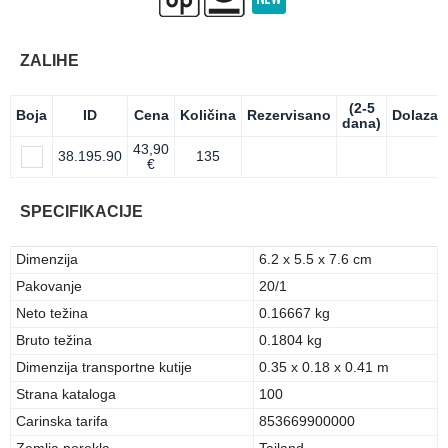
ZALIHE
(2-5
Boja
ID
Cena
Količina
Rezervisano
Dolazak
dana)
43,90
38.195.90
135
€
SPECIFIKACIJE
Dimenzija
6.2 x 5.5 x 7.6 cm
Pakovanje
20/1
Neto težina
0.16667 kg
Bruto težina
0.1804 kg
Dimenzija transportne kutije
0.35 x 0.18 x 0.41 m
Strana kataloga
100
Carinska tarifa
853669900000