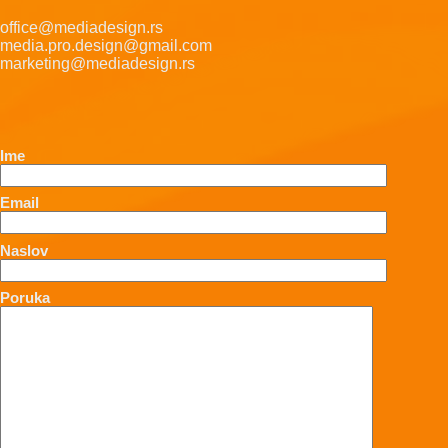
office@mediadesign.rs
media.pro.design@gmail.com
marketing@mediadesign.rs
Ime
Email
Naslov
Poruka