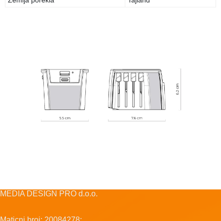
Zemlja porekla
Tajland
MEDIA DESIGN PRO d.o.o.
Maticni broj: 20084278;