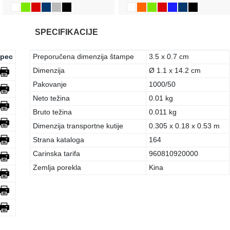
SPECIFIKACIJE
pec
Preporučena dimenzija štampe
3.5 x 0.7 cm
Dimenzija
Ø 1.1 x 14.2 cm
Pakovanje
1000/50
Neto težina
0.01 kg
Bruto težina
0.011 kg
Dimenzija transportne kutije
0.305 x 0.18 x 0.53 m
Strana kataloga
164
Carinska tarifa
960810920000
Zemlja porekla
Kina