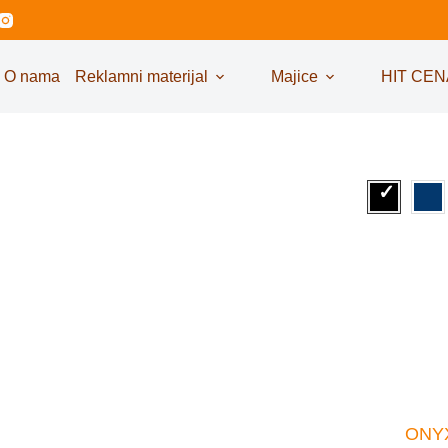
O nama
Reklamni materijal
Majice
HIT CEN
ONYX,