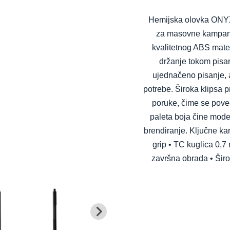
Hemijska olovka ONYX 
za masovne kampanj
kvalitetnog ABS mate
držanje tokom pisan
ujednačeno pisanje, 
potrebe. Široka klipsa p
poruke, čime se poveć
paleta boja čine mode
brendiranje. Ključne kar
grip • TC kuglica 0,7
završna obrada • Širo