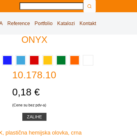
No
results
A
Reference
Portfolio
Katalozi
Kontakt
ONYX
10.178.10
0,18 €
(Cene su bez pdv-a)
ZALIHE
 plastična hemijska olovka, crna