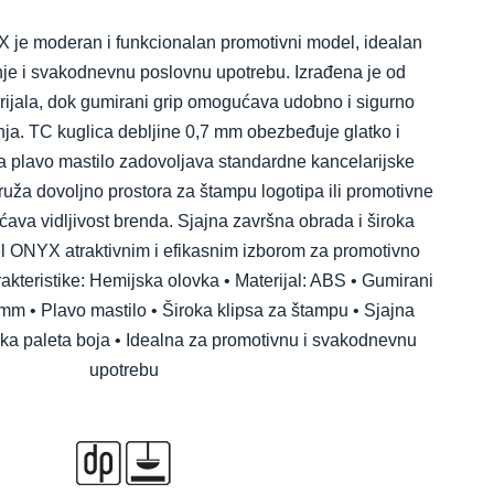
je moderan i funkcionalan promotivni model, idealan
e i svakodnevnu poslovnu upotrebu. Izrađena je od
rijala, dok gumirani grip omogućava udobno i sigurno
ja. TC kuglica debljine 0,7 mm obezbeđuje glatko i
a plavo mastilo zadovoljava standardne kancelarijske
ruža dovoljno prostora za štampu logotipa ili promotivne
ava vidljivost brenda. Sjajna završna obrada i široka
l ONYX atraktivnim i efikasnim izborom za promotivno
akteristike: Hemijska olovka • Materijal: ABS • Gumirani
 mm • Plavo mastilo • Široka klipsa za štampu • Sjajna
ka paleta boja • Idealna za promotivnu i svakodnevnu
upotrebu