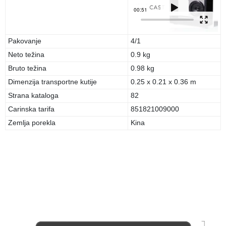
Pakovanje
4/1
Neto težina
0.9 kg
Bruto težina
0.98 kg
Dimenzija transportne kutije
0.25 x 0.21 x 0.36 m
Strana kataloga
82
Carinska tarifa
851821009000
Zemlja porekla
Kina