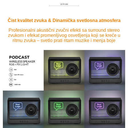
Čist kvalitet zvuka & Dinamička svetlosna atmosfera
Profesionalni akustični zvučni efekti sa surround stereo
zvukom i efekat promenljivog osvetljenja koji se kreće u
ritmu zvuka – svetlo prati ritam muzike i menja boje