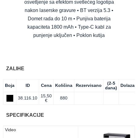
osvetljenje sa efektom svetlećeg logotipa
nakon laserske gravure • BT verzija 5.3 •
Domet rada do 10 m • Punjiva baterija
kapaciteta 1800 mAh • Type-C kabl za
punjenje uključen • Poklon kutija
ZALIHE
(2-5
Boja
ID
Cena
Količina
Rezervisano
Dolazak
dana)
15,50
38.116.10
880
€
SPECIFIKACIJE
Video