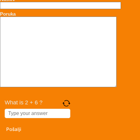
Poruka
What is 2 + 6 ?
Answer
for
2
+
6