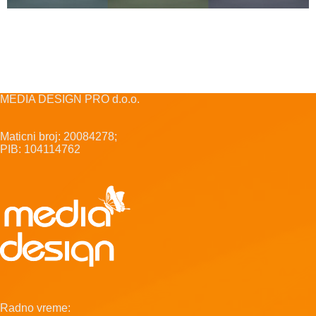
MEDIA DESIGN PRO d.o.o.
Maticni broj: 20084278;
PIB: 104114762
Radno vreme: