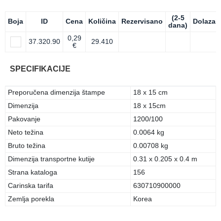
(2-5
Boja
ID
Cena
Količina
Rezervisano
Dolazak
dana)
0,29
37.320.90
29.410
€
SPECIFIKACIJE
Preporučena dimenzija štampe
18 x 15 cm
Dimenzija
18 x 15cm
Pakovanje
1200/100
Neto težina
0.0064 kg
Bruto težina
0.00708 kg
Dimenzija transportne kutije
0.31 x 0.205 x 0.4 m
Strana kataloga
156
Carinska tarifa
630710900000
Zemlja porekla
Korea