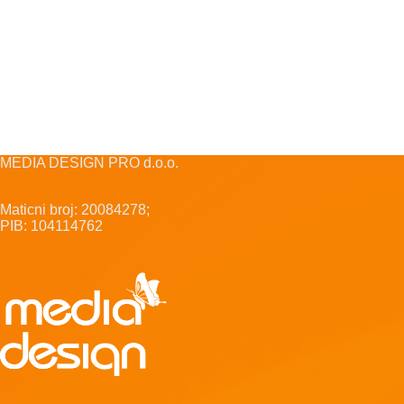
MEDIA DESIGN PRO d.o.o.
Maticni broj: 20084278;
PIB: 104114762