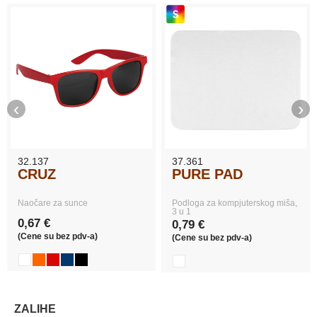
‹
›
32.137
37.361
CRUZ
PURE PAD
Naočare za sunce
Podloga za kompjuterskog miša,
3 u 1
0,67 €
0,79 €
(Cene su bez pdv-a)
(Cene su bez pdv-a)
ZALIHE