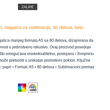
ZALIHE
 slagalica za sublimaciju, 80 delova, bela
alica manjeg formata A5 sa 80 delova, dizajnirana da
ivnost u jedinstveno iskustvo. Ovaj proizvod poseduje
što omogućava visokokvalitetnu, postojanu i živopisnu
ože pretvoriti u unikatan promotivni poklon. Ključne
al: papir • Format: A5 • 80 delova • Sublimacioni premaz