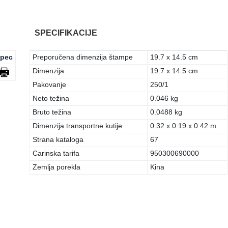
SPECIFIKACIJE
pec
Preporučena dimenzija štampe
19.7 x 14.5 cm
Dimenzija
19.7 x 14.5 cm
Pakovanje
250/1
Neto težina
0.046 kg
Bruto težina
0.0488 kg
Dimenzija transportne kutije
0.32 x 0.19 x 0.42 m
Strana kataloga
67
Carinska tarifa
950300690000
Zemlja porekla
Kina