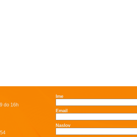
Ime
9 do 16h
Email
Naslov
-54