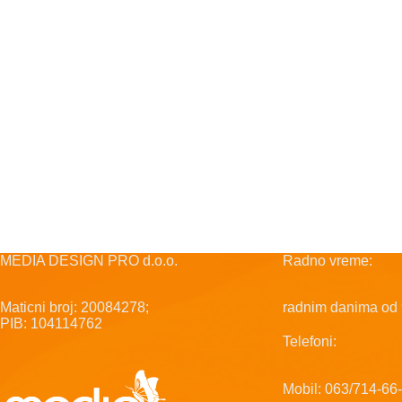
MEDIA DESIGN PRO d.o.o.
Radno vreme:
Maticni broj: 20084278;
radnim danima od 
PIB: 104114762
Telefoni:
Mobil: 063/714-66