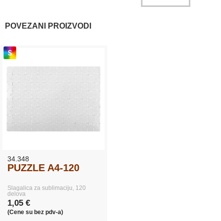
POVEZANI PROIZVODI
34.348
PUZZLE A4-120
Slagalica za sublimaciju, 120
delova
1,05 €
(Cene su bez pdv-a)