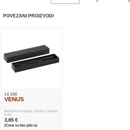
POVEZANI PROIZVODI
14.156
VENUS
Metalna hemijska olovka u poklon
kutiji
3,65 €
(Cene su bez pdv-a)