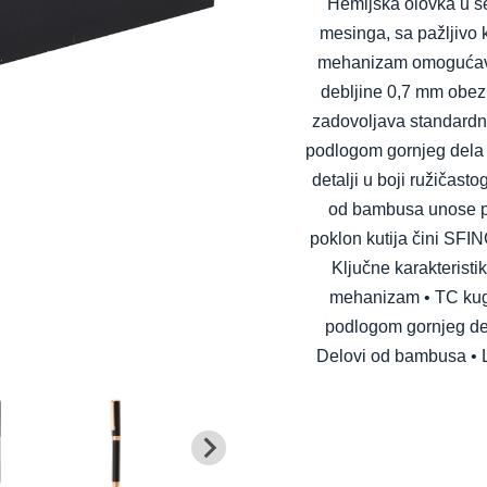
Hemijska olovka u s
mesinga, sa pažljivo
mehanizam omogućava 
debljine 0,7 mm obezb
zadovoljava standardn
podlogom gornjeg dela u 
detalji u boji ružičas
od bambusa unose pr
poklon kutija čini SFI
Ključne karakteristi
mehanizam • TC kugl
podlogom gornjeg dela 
Delovi od bambusa • L