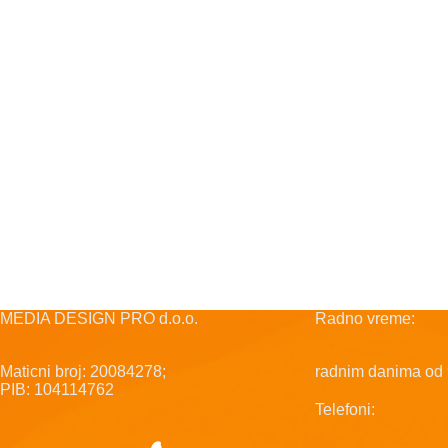
MEDIA DESIGN PRO d.o.o.
Radno vreme:
Maticni broj: 20084278;
radnim danima od 
PIB: 104114762
Telefoni: