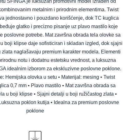
etu SFINGA je luksuzan promotivni model izrađen od
 kombinovanim metalnim i prirodnim elementima. Twist
jednostavno i pouzdano korišćenje, dok TC kuglica
eđuje glatko i precizno pisanje uz plavo mastilo koje
e poslovne potrebe. Mat završna obrada tela olovke sa
boji klipse daje sofisticiran i skladan izgled, dok sjajni
tog zlata naglašavaju premium karakter modela. Elementi
irodnu notu i dodatnu estetsku vrednost, a luksuzna
NGA idealnim izborom za ekskluzivne poslovne poklone.
ke: Hemijska olovka u setu • Materijal: mesing • Twist
ica 0,7 mm • Plavo mastilo • Mat završna obrada sa
u boji klipse • Sjajni detalji u boji ružičastog zlata •
uksuzna poklon kutija • Idealna za premium poslovne
poklone