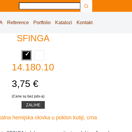
No
results
A
Reference
Portfolio
Katalozi
Kontakt
SFINGA
14.180.10
3,75 €
(Cene su bez pdv-a)
ZALIHE
lna hemijska olovka u poklon kutiji, crna