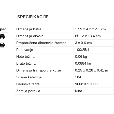
SPECIFIKACIJE
pec
Dimenzija kutije
17.9 x 4.2 x 2.1 cm
Dimenzija olovke
Ø 1.2 x 13.4 cm
Preporučena dimenzija štampe
3 x 0.6 cm
Pakovanje
100/25/1
Neto težina
0.06 kg
Bruto težina
0.0884 kg
Dimenzija transportne kutije
0.25 x 0.28 x 0.41 m
Strana kataloga
184
Carinska tarifa
960810920000
Zemlja porekla
Kina