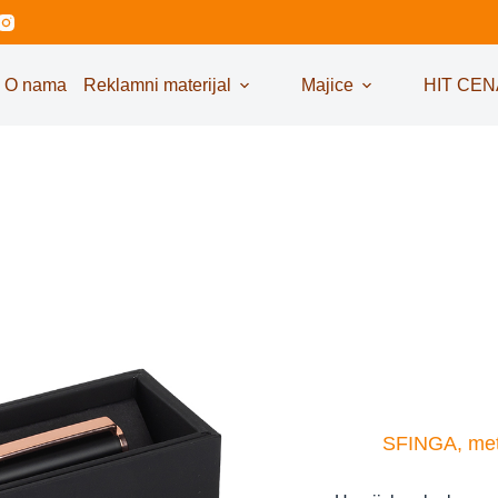
O nama
Reklamni materijal
Majice
HIT CEN
SFINGA, meta