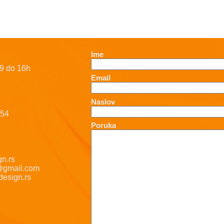
Ime
9 do 16h
Email
Naslov
-54
Poruka
n.rs
@gmail.com
esign.rs