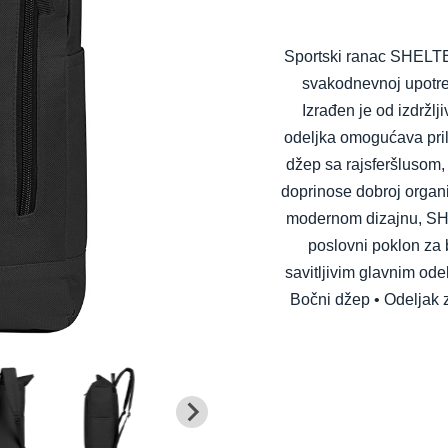
Sportski ranac SHELTE
svakodnevnoj upotr
Izrađen je od izdržlj
odeljka omogućava pril
džep sa rajsferšlusom,
doprinose dobroj organiz
modernom dizajnu, SHE
poslovni poklon za b
savitljivim glavnim ode
Bočni džep • Odeljak 