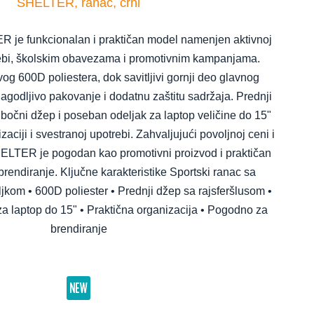
SHELTER, ranac, crni
R je funkcionalan i praktičan model namenjen aktivnoj
ebi, školskim obavezama i promotivnim kampanjama.
ivog 600D poliestera, dok savitljivi gornji deo glavnog
agodljivo pakovanje i dodatnu zaštitu sadržaja. Prednji
 bočni džep i poseban odeljak za laptop veličine do 15"
aciji i svestranoj upotrebi. Zahvaljujući povoljnoj ceni i
LTER je pogodan kao promotivni proizvod i praktičan
rendiranje. Ključne karakteristike Sportski ranac sa
ljkom • 600D poliester • Prednji džep sa rajsferšlusom •
za laptop do 15" • Praktična organizacija • Pogodno za
brendiranje