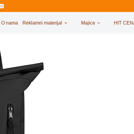
O nama
Reklamni materijal
Majice
HIT CEN