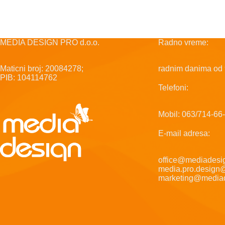
MEDIA DESIGN PRO d.o.o.
Radno vreme:
Maticni broj: 20084278;
radnim danima od 
PIB: 104114762
Telefoni:
Mobil: 063/714-66
E-mail adresa:
office@mediadesig
media.pro.design
marketing@mediad