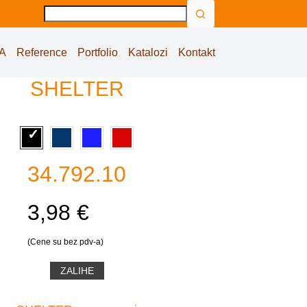
No
results
A
Reference
Portfolio
Katalozi
Kontakt
SHELTER
34.792.10
3,98 €
(Cene su bez pdv-a)
ZALIHE