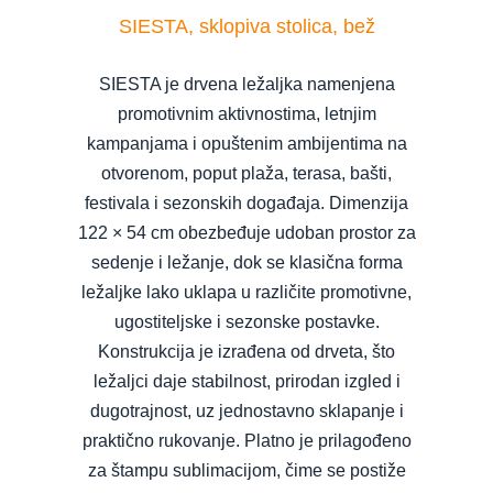
SIESTA, sklopiva stolica, bež
SIESTA je drvena ležaljka namenjena
promotivnim aktivnostima, letnjim
kampanjama i opuštenim ambijentima na
otvorenom, poput plaža, terasa, bašti,
festivala i sezonskih događaja. Dimenzija
122 × 54 cm obezbeđuje udoban prostor za
sedenje i ležanje, dok se klasična forma
ležaljke lako uklapa u različite promotivne,
ugostiteljske i sezonske postavke.
Konstrukcija je izrađena od drveta, što
ležaljci daje stabilnost, prirodan izgled i
dugotrajnost, uz jednostavno sklapanje i
praktično rukovanje. Platno je prilagođeno
za štampu sublimacijom, čime se postiže