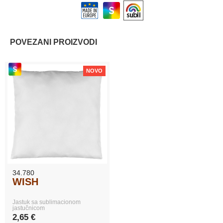
POVEZANI PROIZVODI
NOVO
34.780
WISH
Jastuk sa sublimacionom
jastučnicom
2,65 €