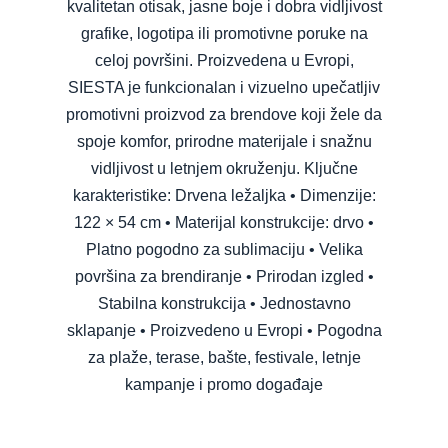
kvalitetan otisak, jasne boje i dobra vidljivost
grafike, logotipa ili promotivne poruke na
celoj površini. Proizvedena u Evropi,
SIESTA je funkcionalan i vizuelno upečatljiv
promotivni proizvod za brendove koji žele da
spoje komfor, prirodne materijale i snažnu
vidljivost u letnjem okruženju. Ključne
karakteristike: Drvena ležaljka • Dimenzije:
122 × 54 cm • Materijal konstrukcije: drvo •
Platno pogodno za sublimaciju • Velika
površina za brendiranje • Prirodan izgled •
Stabilna konstrukcija • Jednostavno
sklapanje • Proizvedeno u Evropi • Pogodna
za plaže, terase, bašte, festivale, letnje
kampanje i promo događaje