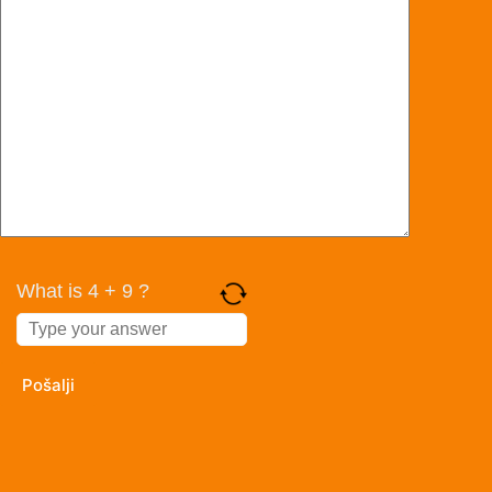
What is 4 + 9 ?
Answer
for
4
+
9