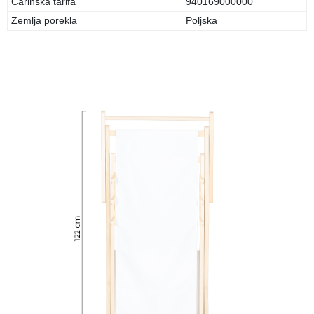
Carinska tarifa
940169000000
Zemlja porekla
Poljska