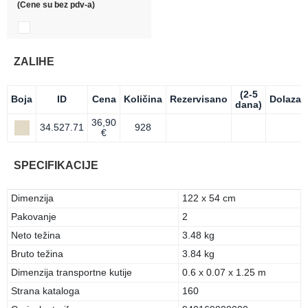
(Cene su bez pdv-a)
ZALIHE
(2-5
Boja
ID
Cena
Količina
Rezervisano
Dolazak
dana)
36,90
34.527.71
928
€
SPECIFIKACIJE
Dimenzija
122 x 54 cm
Pakovanje
2
Neto težina
3.48 kg
Bruto težina
3.84 kg
Dimenzija transportne kutije
0.6 x 0.07 x 1.25 m
Strana kataloga
160