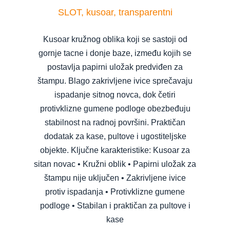
SLOT, kusoar, transparentni
Kusoar kružnog oblika koji se sastoji od
gornje tacne i donje baze, između kojih se
postavlja papirni uložak predviđen za
štampu. Blago zakrivljene ivice sprečavaju
ispadanje sitnog novca, dok četiri
protivklizne gumene podloge obezbeđuju
stabilnost na radnoj površini. Praktičan
dodatak za kase, pultove i ugostiteljske
objekte. Ključne karakteristike: Kusoar za
sitan novac • Kružni oblik • Papirni uložak za
štampu nije uključen • Zakrivljene ivice
protiv ispadanja • Protivklizne gumene
podloge • Stabilan i praktičan za pultove i
kase