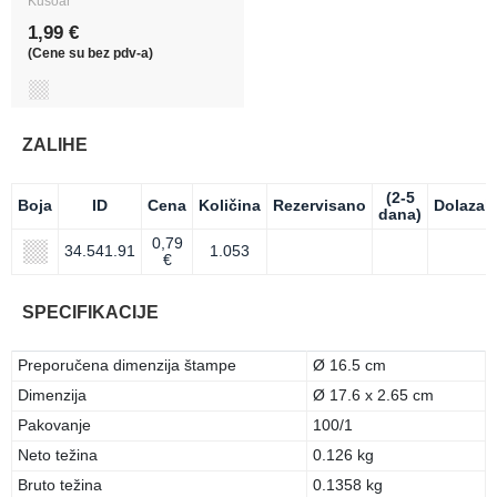
Kusoar
1,99 €
(Cene su bez pdv-a)
ZALIHE
(2-5
Boja
ID
Cena
Količina
Rezervisano
Dolazak
dana)
0,79
34.541.91
1.053
€
SPECIFIKACIJE
Preporučena dimenzija štampe
Ø 16.5 cm
Dimenzija
Ø 17.6 x 2.65 cm
Pakovanje
100/1
Neto težina
0.126 kg
Bruto težina
0.1358 kg