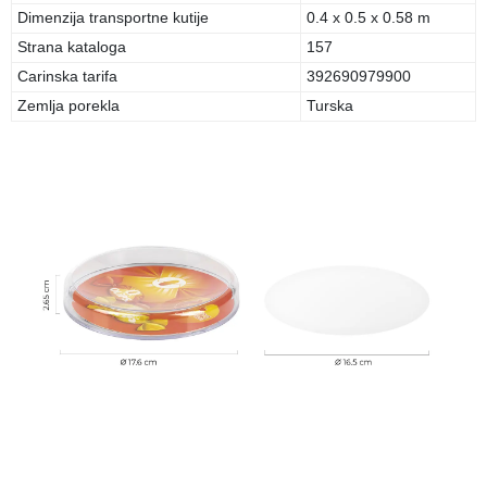
Dimenzija transportne kutije
0.4 x 0.5 x 0.58 m
Strana kataloga
157
Carinska tarifa
392690979900
Zemlja porekla
Turska