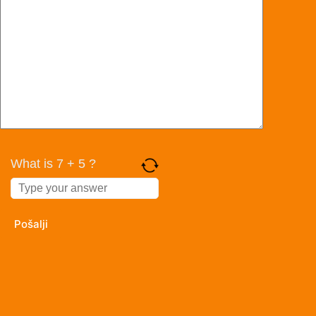
What is 7 + 5 ?
Answer
for
7
+
5