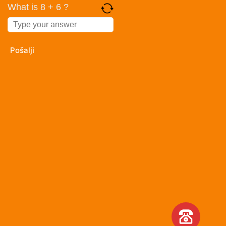
What is 8 + 6 ?
Answer
for
8
+
6