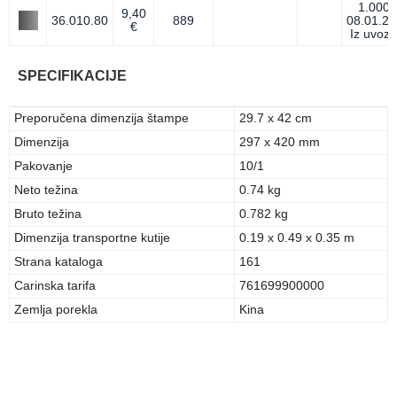
1.000
9,40
36.010.80
889
08.01.27
€
Iz uvoza
SPECIFIKACIJE
Preporučena dimenzija štampe
29.7 x 42 cm
Dimenzija
297 x 420 mm
Pakovanje
10/1
Neto težina
0.74 kg
Bruto težina
0.782 kg
Dimenzija transportne kutije
0.19 x 0.49 x 0.35 m
Strana kataloga
161
Carinska tarifa
761699900000
Zemlja porekla
Kina