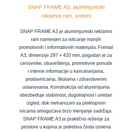
SNAP FRAME A3, aluminijumski
reklamni ram, srebrni
SNAP FRAME A3 je aluminijumski reklamni
ram namenjen za isticanje manjih
promotivnih i informativnih materijala. Format
A3, dimenzije 297 × 420 mm, pogodan je za
cenovnike, obaveštenja, promotivne ponude
i interne informacije u kancelarijama,
prodavnicama, školama i zdravstvenim
ustanovama. Konstrukcija od aluminijuma
obezbeđuje stabilnost, dugotrajnost i uredan
izgled, dok mehanizam sa preklopnim
ivicama omogućava brzo menjanje sadržaja.
SNAP FRAME A3 je praktično rešenje za
prostore u kojima je potrebna česta izmena