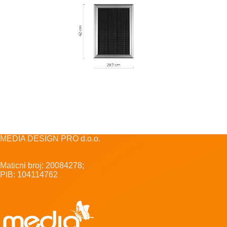
MEDIA DESIGN PRO d.o.o.
Maticni broj: 20084278;
PIB: 104114762