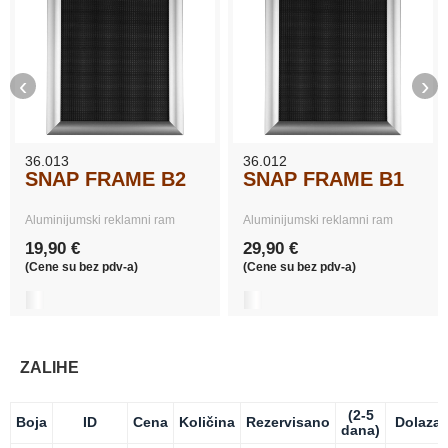
‹
›
36.013
36.012
SNAP FRAME B2
SNAP FRAME B1
Aluminijumski reklamni ram
Aluminijumski reklamni ram
19,90 €
29,90 €
(Cene su bez pdv-a)
(Cene su bez pdv-a)
ZALIHE
(2-5
Boja
ID
Cena
Količina
Rezervisano
Dolaza
dana)