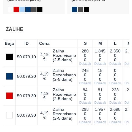
ZALIHE
Boja
ID
Cena
S
M
L
X
Zaliha
280
1.845
2.350
2.4
4,19
Rezervisano
0
0
0
0
50.079.10
€
(2-5 dana)
0
0
0
0
Dolazak
Dolazak
Dolazak
Dola
Zaliha
245
15
0
0
4,19
Rezervisano
0
0
0
0
50.079.20
€
(2-5 dana)
0
0
0
0
Dolazak
Dolazak
Dolazak
Dola
Zaliha
84
81
228
26
4,19
Rezervisano
0
0
0
0
50.079.30
€
(2-5 dana)
0
0
0
0
Dolazak
Dolazak
Dolazak
Dola
Zaliha
298
1.957
2.698
2.7
4,19
Rezervisano
0
0
0
0
50.079.90
€
(2-5 dana)
0
0
0
0
Dolazak
Dolazak
Dolazak
Dola