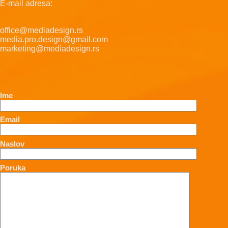
E-mail adresa:
office@mediadesign.rs
media.pro.design@gmail.com
marketing@mediadesign.rs
Ime
Email
Naslov
Poruka