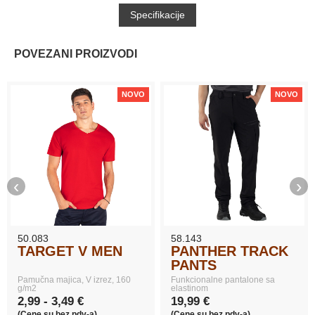
Specifikacije
POVEZANI PROIZVODI
NOVO
NOVO
‹
›
50.083
58.143
TARGET V MEN
PANTHER TRACK
PANTS
Pamučna majica, V izrez, 160
Funkcionalne pantalone sa
g/m2
elastinom
2,99 - 3,49 €
19,99 €
(Cene su bez pdv-a)
(Cene su bez pdv-a)