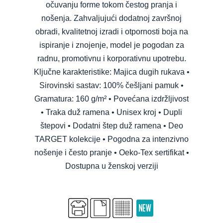
očuvanju forme tokom čestog pranja i
nošenja. Zahvaljujući dodatnoj završnoj
obradi, kvalitetnoj izradi i otpornosti boja na
ispiranje i znojenje, model je pogodan za
radnu, promotivnu i korporativnu upotrebu.
Ključne karakteristike: Majica dugih rukava •
Sirovinski sastav: 100% češljani pamuk •
Gramatura: 160 g/m² • Povećana izdržljivost
• Traka duž ramena • Unisex kroj • Dupli
štepovi • Dodatni štep duž ramena • Deo
TARGET kolekcije • Pogodna za intenzivno
nošenje i često pranje • Oeko-Tex sertifikat •
Dostupna u ženskoj verziji