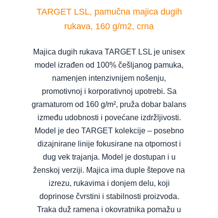
TARGET LSL, pamučna majica dugih
rukava, 160 g/m2, crna
Majica dugih rukava TARGET LSL je unisex
model izrađen od 100% češljanog pamuka,
namenjen intenzivnijem nošenju,
promotivnoj i korporativnoj upotrebi. Sa
gramaturom od 160 g/m², pruža dobar balans
između udobnosti i povećane izdržljivosti.
Model je deo TARGET kolekcije – posebno
dizajnirane linije fokusirane na otpornost i
dug vek trajanja. Model je dostupan i u
ženskoj verziji. Majica ima duple štepove na
izrezu, rukavima i donjem delu, koji
doprinose čvrstini i stabilnosti proizvoda.
Traka duž ramena i okovratnika pomažu u