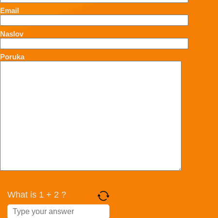
Email
Naslov
Poruka
What is 1 + 2 ?
Answer
for