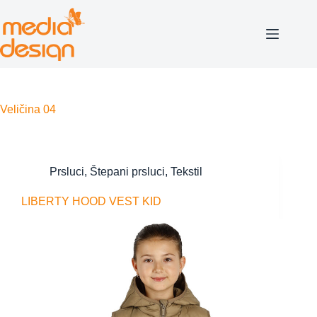
Skip
to
content
Veličina
04
Prsluci
,
Štepani prsluci
,
Tekstil
LIBERTY HOOD VEST KID