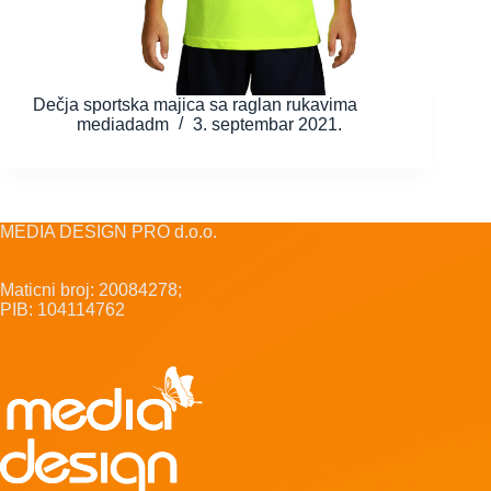
Dečja sportska majica sa raglan rukavima
mediadadm
3. septembar 2021.
MEDIA DESIGN PRO d.o.o.
Maticni broj: 20084278;
PIB: 104114762