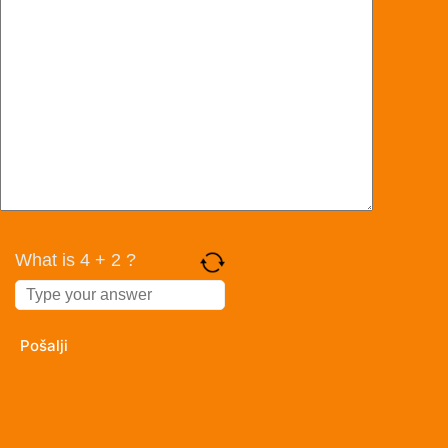
What is 4 + 2 ?
Answer
for
4
+
2