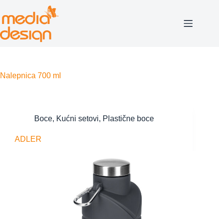
Skip
to
content
Nalepnica
700 ml
Boce
,
Kućni setovi
,
Plastične boce
ADLER