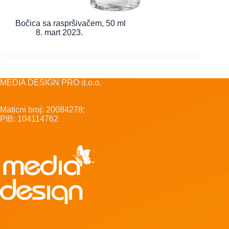
Bočica sa raspršivačem, 50 ml
8. mart 2023.
MEDIA DESIGN PRO d.o.o.
Maticni broj: 20084278;
PIB: 104114762