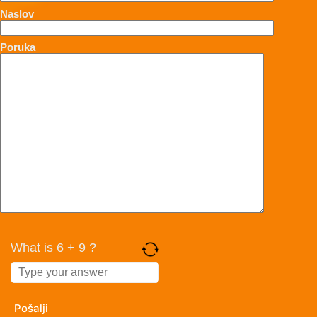
Naslov
Poruka
What is 6 + 9 ?
Answer
for
6
+
9