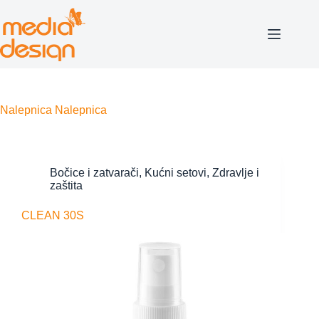
Skip
to
content
Nalepnica
Nalepnica
Bočice i zatvarači
,
Kućni setovi
,
Zdravlje i
zaštita
CLEAN 30S