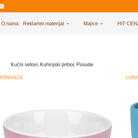
O nama
Reklamni materijal
Majice
HIT CEN
Kućni setovi
,
Kuhinjski pribor
,
Posude
BONANZA
LUNA