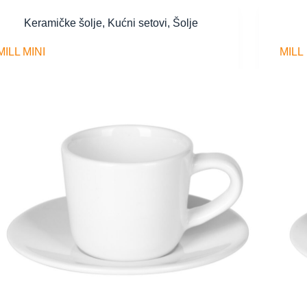
Keramičke šolje
,
Kućni setovi
,
Šolje
MILL MINI
MILL