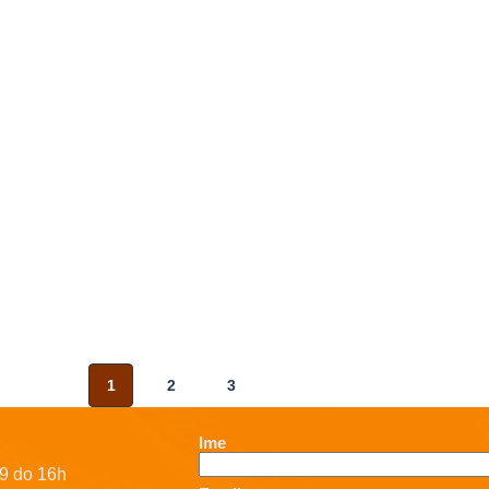
1
2
3
Ime
9 do 16h