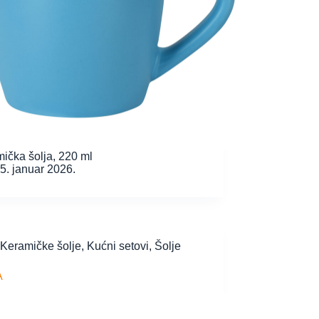
ička šolja, 220 ml
5. januar 2026.
Keramičke šolje
,
Kućni setovi
,
Šolje
A