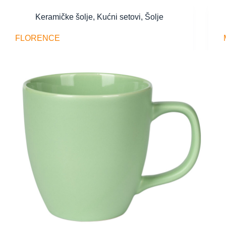
Keramičke šolje
,
Kućni setovi
,
Šolje
FLORENCE