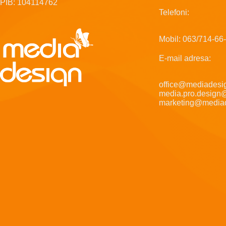
PIB: 104114762
Telefoni:
Mobil: 063/714-66
E-mail adresa:
office@mediadesig
media.pro.design
marketing@mediad