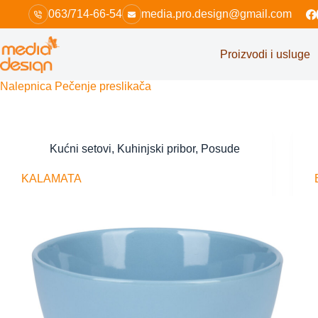
Skip
063/714-66-54
media.pro.design@gmail.com
to
content
Proizvodi i usluge
Nalepnica
Pečenje preslikača
Kućni setovi
,
Kuhinjski pribor
,
Posude
KALAMATA