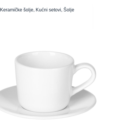
Keramičke šolje
,
Kućni setovi
,
Šolje