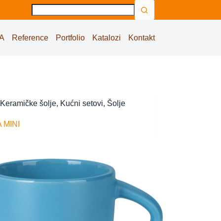
No
results
A
Reference
Portfolio
Katalozi
Kontakt
Keramičke šolje
,
Kućni setovi
,
Šolje
 MINI