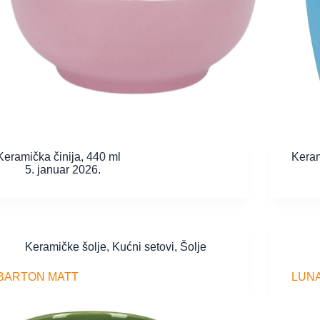
Keramička činija, 440 ml
Keram
5. januar 2026.
Keramičke šolje
,
Kućni setovi
,
Šolje
BARTON MATT
LUN