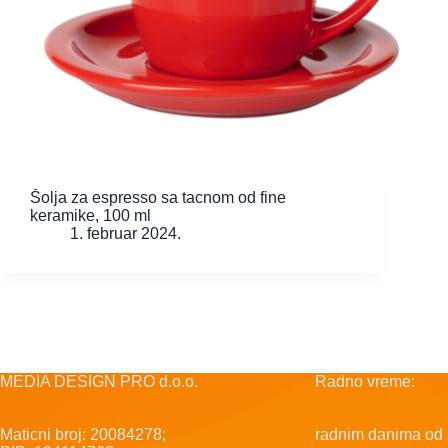
Šolja za espresso sa tacnom od fine
keramike, 100 ml
1. februar 2024.
MEDIA DESIGN PRO d.o.o.
Radno vreme:
Maticni broj: 20084278;
radnim danima od 