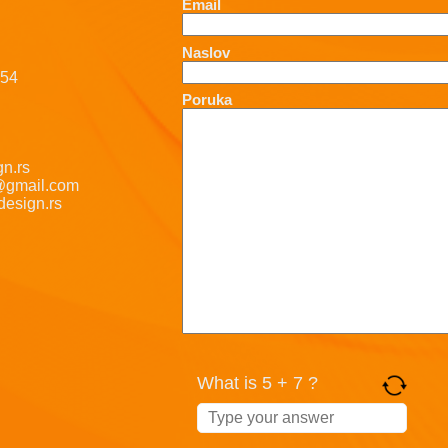
Email
Naslov
-54
Poruka
n.rs
@gmail.com
esign.rs
What is 5 + 7 ?
Answer
for
5