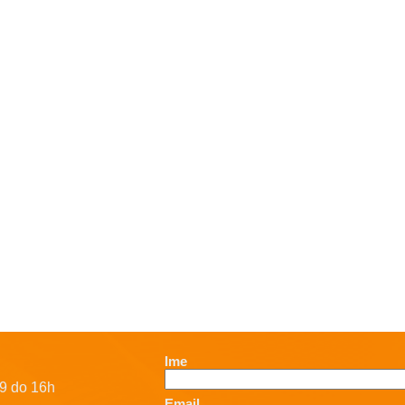
Ime
9 do 16h
Email