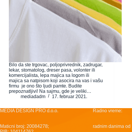
Bilo da ste trgovac, poljoprivrednik, zadrugar,
lekar, stomatolog, dreser pasa, volonter ili
komercijalista, lepa majica sa logom ili
majica sa natpisom koji asocira na vas i vašu
firmu je ono što ljudi pamte. Budite
prepoznatljivi! Na sajmu, gde je veliki…
mediadadm
17. februar 2021.
MEDIA DESIGN PRO d.o.o.
Radno vreme:
Maticni broj: 20084278;
radnim danima od 
PIB: 104114762