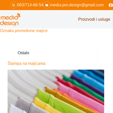
Skip
063/714-66-54
media.pro.design@gmail.com
to
content
Proizvodi i usluge
Oznaka
promotivne majice
Ostalo
Štampa na majicama