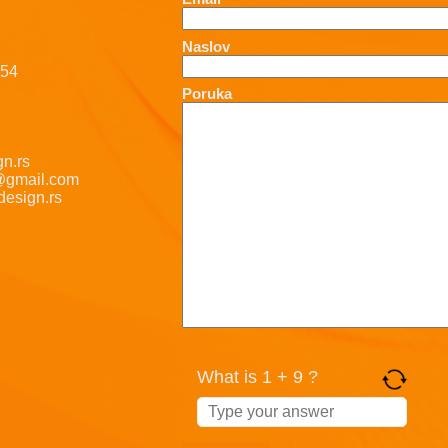
Naslov
-54
Poruka
n.rs
@gmail.com
esign.rs
What is 1 + 9 ?
Answer
for
1
+