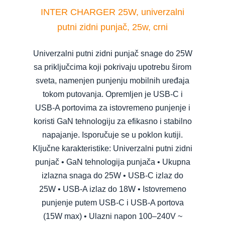
INTER CHARGER 25W, univerzalni
putni zidni punjač, 25w, crni
Univerzalni putni zidni punjač snage do 25W
sa priključcima koji pokrivaju upotrebu širom
sveta, namenjen punjenju mobilnih uređaja
tokom putovanja. Opremljen je USB-C i
USB-A portovima za istovremeno punjenje i
koristi GaN tehnologiju za efikasno i stabilno
napajanje. Isporučuje se u poklon kutiji.
Ključne karakteristike: Univerzalni putni zidni
punjač • GaN tehnologija punjača • Ukupna
izlazna snaga do 25W • USB-C izlaz do
25W • USB-A izlaz do 18W • Istovremeno
punjenje putem USB-C i USB-A portova
(15W max) • Ulazni napon 100–240V ~