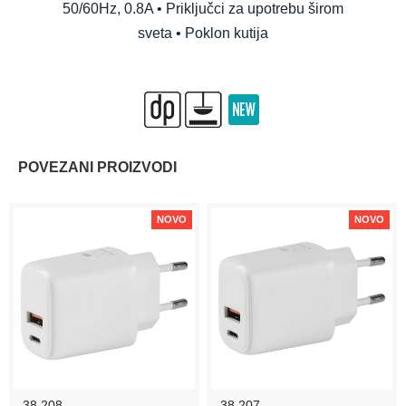
50/60Hz, 0.8A • Priključci za upotrebu širom
sveta • Poklon kutija
POVEZANI PROIZVODI
NOVO
NOVO
38.208
38.207