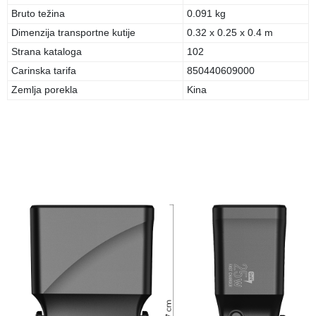
Bruto težina
0.091 kg
Dimenzija transportne kutije
0.32 x 0.25 x 0.4 m
Strana kataloga
102
Carinska tarifa
850440609000
Zemlja porekla
Kina