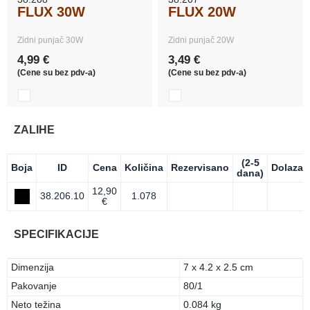
FLUX 30W
FLUX 20W
Zidni punjač 30W
Zidni punjač 20W
4,99 €
3,49 €
(Cene su bez pdv-a)
(Cene su bez pdv-a)
ZALIHE
(2-5
Boja
ID
Cena
Količina
Rezervisano
Dolazak
dana)
12,90
38.206.10
1.078
€
SPECIFIKACIJE
Dimenzija
7 x 4.2 x 2.5 cm
Pakovanje
80/1
Neto težina
0.084 kg