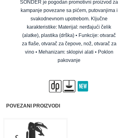
SONDER je pogodan promotivni proizvod za
kampanje povezane sa pićem, putovanjima i
svakodnevnom upotrebom. Ključne
karakteristike: Materijal: nerđajući čelik
(alatke), plastika (drška) • Funkcije: otvarač
za flaše, otvarač za čepove, nož, otvarač za
vino • Mehanizam: sklopivi alati • Poklon
pakovanje
POVEZANI PROIZVODI