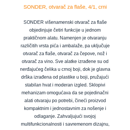
SONDER, otvarač za flaše, 4/1, crni
SONDER višenamenski otvarač za flaše
objedinjuje četiri funkcije u jednom
praktičnom alatu. Namenjen je otvaranju
različitih vrsta pića i ambalaže, pa uključuje
otvarač za flaše, otvarač za čepove, nož i
otvarač za vino. Sve alatke izrađene su od
nerđajućeg čelika u crnoj boji, dok je glavna
drška izrađena od plastike u boji, pružajući
stabilan hvat i moderan izgled. Sklopivi
mehanizam omogućava da se pojedinačni
alati otvaraju po potrebi, čineći proizvod
kompaktnim i jednostavnim za nošenje i
odlaganje. Zahvaljujući svojoj
multifunkcionalnosti i savremenom dizajnu,