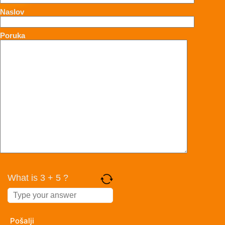
Naslov
Poruka
What is 3 + 5 ?
Answer
for
3
+
5