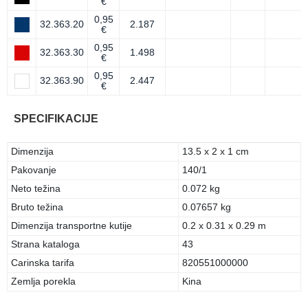
€
0,95
32.363.20
2.187
€
0,95
32.363.30
1.498
€
0,95
32.363.90
2.447
€
SPECIFIKACIJE
Dimenzija
13.5 x 2 x 1 cm
Pakovanje
140/1
Neto težina
0.072 kg
Bruto težina
0.07657 kg
Dimenzija transportne kutije
0.2 x 0.31 x 0.29 m
Strana kataloga
43
Carinska tarifa
820551000000
Zemlja porekla
Kina