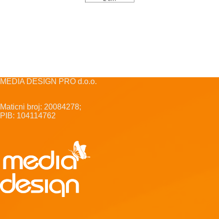
MEDIA DESIGN PRO d.o.o.
Maticni broj: 20084278;
PIB: 104114762