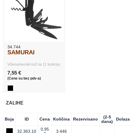
34.744
SAMURAI
Višenamenski nož sa 11 funkcija
7,55 €
(Cene su bez pdv-a)
ZALIHE
(2-5
Boja
ID
Cena
Količina
Rezervisano
Dolazak
dana)
0,95
32.363.10
3.446