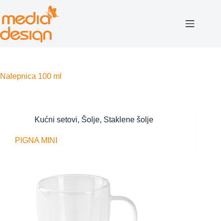
Skip
to
content
Nalepnica
100 ml
Kućni setovi
,
Šolje
,
Staklene šolje
PIGNA MINI