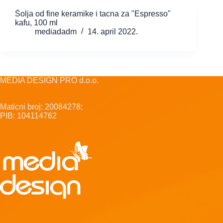
Šolja od fine keramike i tacna za "Espresso"
kafu, 100 ml
mediadadm
14. april 2022.
MEDIA DESIGN PRO d.o.o.
Maticni broj: 20084278;
PIB: 104114762